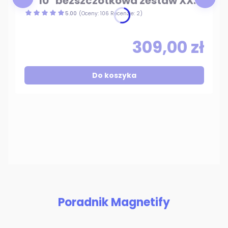
8″ 10" bezszczotkowa zestaw XXL
2×4.0 Ah BESTEN BE-2916
5.00
(Oceny: 106 Recenzje: 2)
309,00 zł
Do koszyka
Poradnik Magnetify