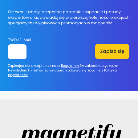
Otrzymuj rabaty, bezpłatne poradniki, inspiracje i porady
ekspertów oraz dowiaduj się w pierwszej kolejności o akcjach
specjalnych i wyjątkowych promocjach w magnetify!
TWÓJ E-MAIL
Zapisz się
Zapisując się, akceptujesz nasz
Regulamin
(w zakresie dotyczącym
Newslettera). Przetwarzanie danych odbywa się zgodnie z
Polityką
prywatności
.