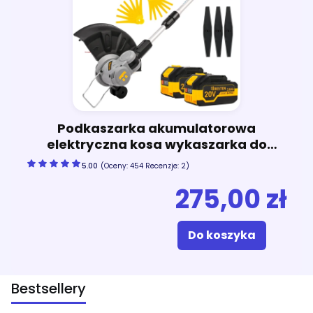
Podkaszarka akumulatorowa
elektryczna kosa wykaszarka do
trawy z kółkiem BESTEN BE-2870 model
5.00
(Oceny: 454 Recenzje: 2)
2026
275,00 zł
Do koszyka
Bestsellery