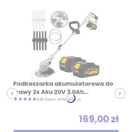
Podkaszarka akumulatorowa do
trawy 2x Aku 20V 3.0Ah
kompaktowa i lekka – wykaszarka
5.00
(Oceny: 741 Recenzje: 2)
BESTEN BE-2869
169,00 zł