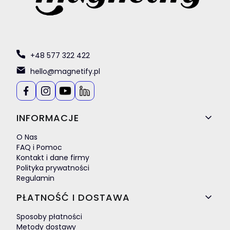
+48 577 322 422
hello@magnetify.pl
Linki w stopce
INFORMACJE
O Nas
FAQ i Pomoc
Kontakt i dane firmy
Polityka prywatności
Regulamin
PŁATNOŚĆ I DOSTAWA
Sposoby płatności
Metody dostawy