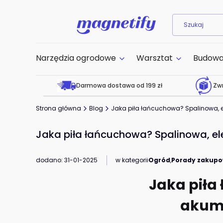
Narzędzia ogrodowe
Warsztat
Budow
Darmowa dostawa od 199 zł
Zwr
Strona główna
Blog
Jaka piła łańcuchowa? Spalinowa, e
Jaka piła łańcuchowa? Spalinowa, el
dodano: 31-01-2025
w kategorii
Ogród
,
Porady zakup
Jaka piła
akumu