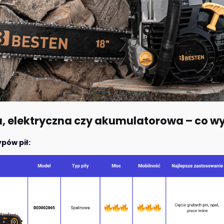
wa, elektryczna czy akumulatorowa – co w
pów pił: