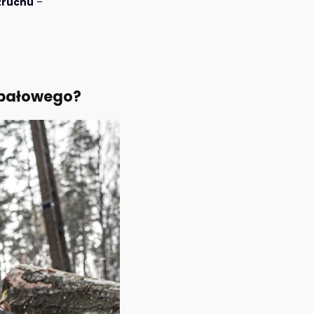
zruchu
–
 opałowego?