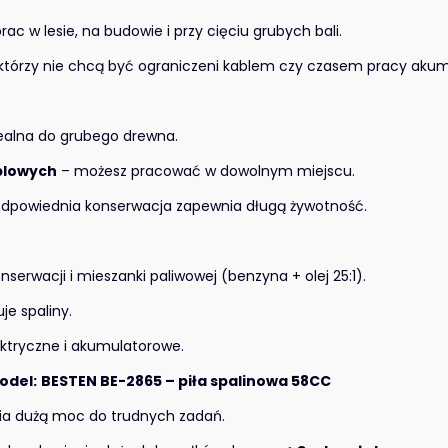
ac w lesie, na budowie i przy cięciu grubych bali.
 którzy nie chcą być ograniczeni kablem czy czasem pracy akum
ealna do grubego drewna.
blowych
– możesz pracować w dowolnym miejscu.
dpowiednia konserwacja zapewnia długą żywotność.
erwacji i mieszanki paliwowej (benzyna + olej 25:1).
je spaliny.
ektryczne i akumulatorowe.
del:
BESTEN BE-2865 – piła spalinowa 58CC
a dużą moc do trudnych zadań.