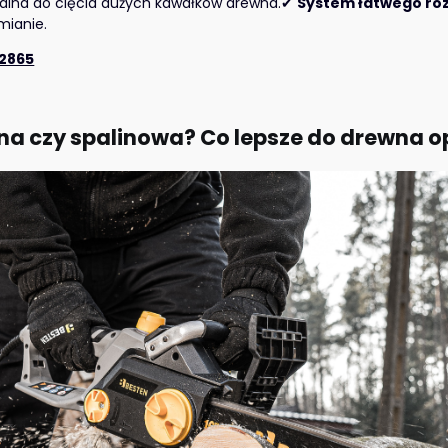
alna do cięcia dużych kawałków drewna.✔
System łatwego ro
ianie.
2865
czna czy spalinowa? Co lepsze do drewna