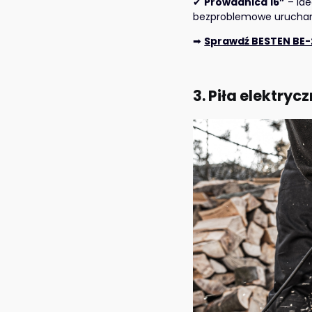
✔
Prowadnica 16”
– ide
bezproblemowe urucham
➡
Sprawdź BESTEN BE-
3. Piła elektry