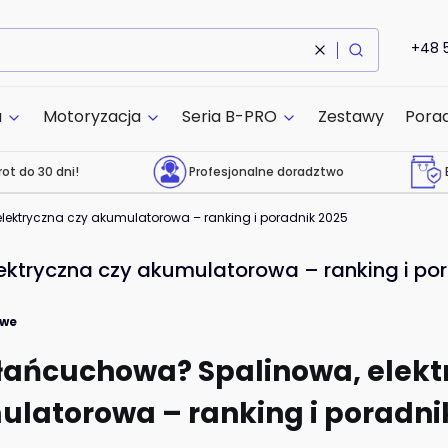
+48 
Wyczyść
Szukaj
a
Motoryzacja
Seria B-PRO
Zestawy
Pora
ot do 30 dni!
Profesjonalne doradztwo
lektryczna czy akumulatorowa – ranking i poradnik 2025
ektryczna czy akumulatorowa – ranking i po
owe
 łańcuchowa? Spalinowa, elekt
latorowa – ranking i poradni