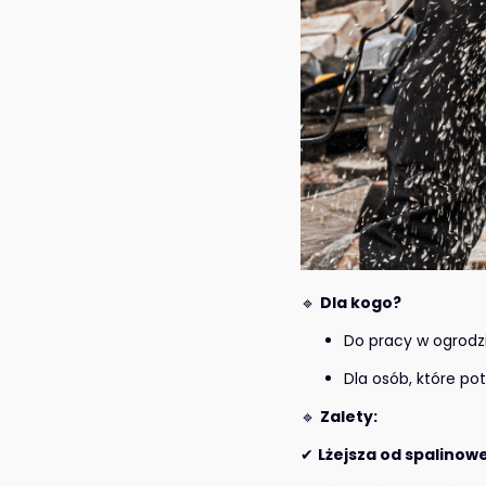
🔹
Dla kogo?
Do pracy w ogrodz
Dla osób, które po
🔹
Zalety:
✔
Lżejsza od spalinowe