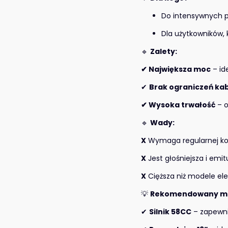
Do intensywnych pr
Dla użytkowników,
🔹
Zalety:
✔ Największa moc
– id
✔
Brak ograniczeń ka
✔ Wysoka trwałość
– o
🔹
Wady:
X
Wymaga regularnej kons
X
Jest głośniejsza i emitu
X
Cięższa niż modele el
💡
Rekomendowany mo
✔
Silnik 58CC
– zapewni