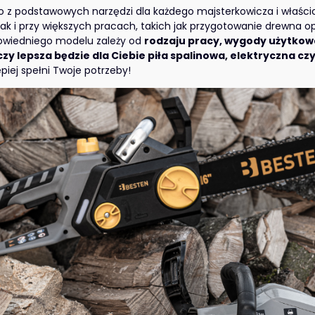
o z podstawowych narzędzi dla każdego majsterkowicza i właśc
 jak i przy większych pracach, takich jak przygotowanie drewna 
owiedniego modelu zależy od
rodzaju pracy, wygody użytkow
czy lepsza będzie dla Ciebie piła spalinowa, elektryczna 
piej spełni Twoje potrzeby!