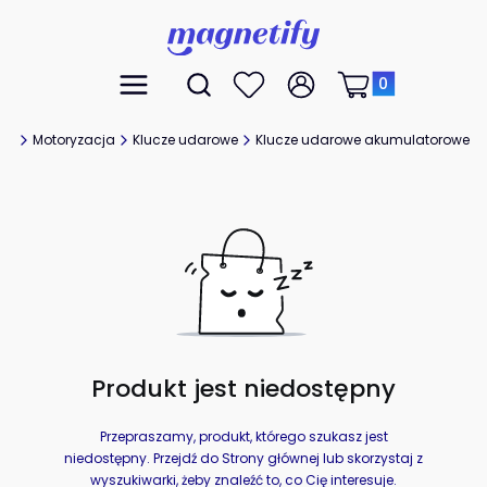
Produkty w koszyk
Otwórz wyszukiwarkę
Menu
Szukaj
Ulubione
Zaloguj się
Koszyk
na
Motoryzacja
Klucze udarowe
Klucze udarowe akumulatorowe
Produkt jest niedostępny
Przepraszamy, produkt, którego szukasz jest
niedostępny. Przejdź do Strony głównej lub skorzystaj z
wyszukiwarki, żeby znaleźć to, co Cię interesuje.