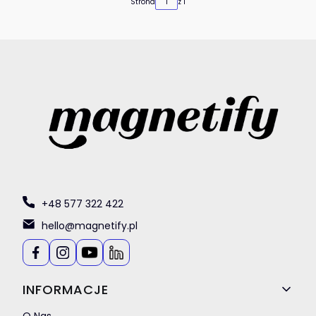
Strona
z 1
+48 577 322 422
hello@magnetify.pl
Linki w stopce
INFORMACJE
O Nas