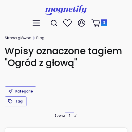
Produkty w koszyk
Otwórz wyszukiwarkę
Menu
Szukaj
Ulubione
Zaloguj się
Koszyk
Strona główna
Blog
Wpisy oznaczone tagiem
"Ogród z głową"
Kategorie
Tagi
Strona
z 1