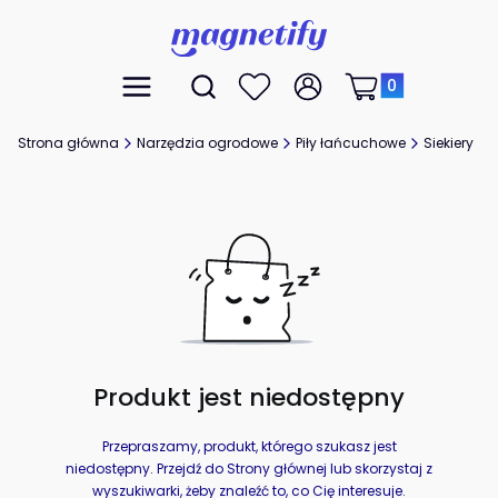
Produkty w koszyk
Otwórz wyszukiwarkę
Menu
Szukaj
Ulubione
Zaloguj się
Koszyk
Strona główna
Narzędzia ogrodowe
Piły łańcuchowe
Siekiery
Produkt jest niedostępny
Przepraszamy, produkt, którego szukasz jest
niedostępny. Przejdź do Strony głównej lub skorzystaj z
wyszukiwarki, żeby znaleźć to, co Cię interesuje.