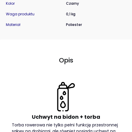
Kolor
Czarny
Waga produktu
0,1 kg
Materiał
Poliester
Opis
Uchwyt na bidon + torba
Torba rowerowa nie tylko pełni funkcję przestronnej
sakwy na drobiazgi, ale również posiada uchwyt na