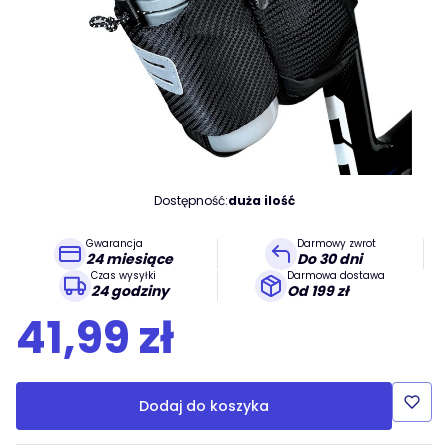
Dostępność:
duża ilość
Gwarancja
Darmowy zwrot
24 miesiące
Do 30 dni
Czas wysyłki
Darmowa dostawa
24 godziny
Od 199 zł
Cena
41,99 zł
Dodaj do koszyka