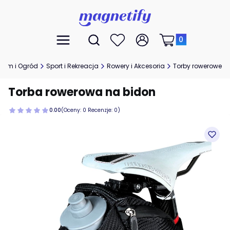
Produkty w koszyk
Otwórz wyszukiwarkę
Menu
Szukaj
Ulubione
Zaloguj się
Koszyk
Dom i Ogród
Sport i Rekreacja
Rowery i Akcesoria
Torby rowerowe
Torba rowerowa na bidon
0.00
(Oceny: 0 Recenzje: 0)