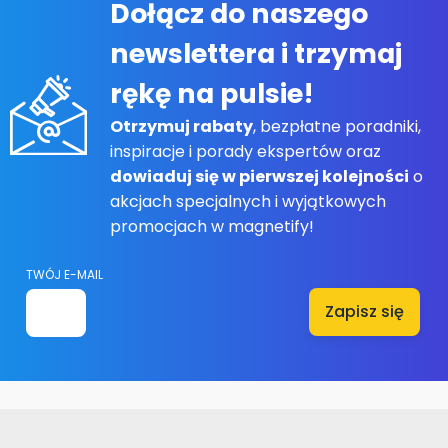
Dołącz do naszego
newslettera i trzymaj
rękę na pulsie!
Otrzymuj rabaty
, bezpłatne poradniki,
inspiracje i porady ekspertów oraz
dowiaduj się w pierwszej kolejności
o
akcjach specjalnych i wyjątkowych
promocjach w magnetify!
TWÓJ E-MAIL
Zapisz się