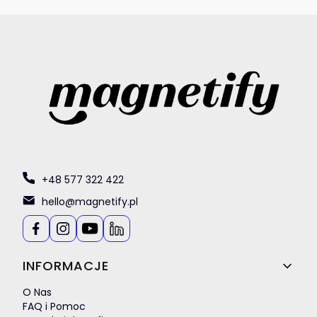
+48 577 322 422
hello@magnetify.pl
Linki w stopce
INFORMACJE
O Nas
FAQ i Pomoc