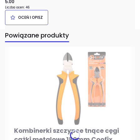
5.00
Liczba ocen: 46
OCEŃ I OPISZ
Powiązane produkty
Kombinerki szczypce tnące cęgi
cążki metalowe 180mm Coofix