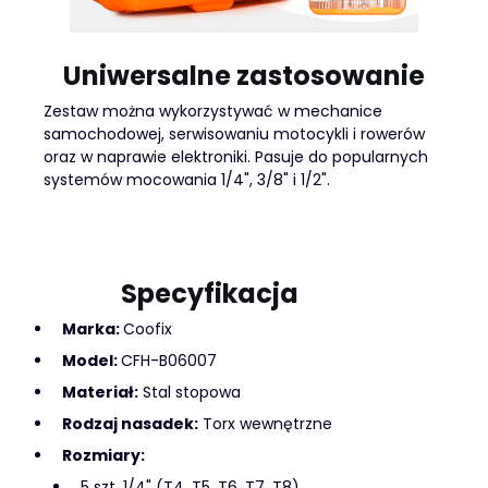
Uniwersalne zastosowanie
Zestaw można wykorzystywać w mechanice
samochodowej, serwisowaniu motocykli i rowerów
oraz w naprawie elektroniki. Pasuje do popularnych
systemów mocowania 1/4", 3/8" i 1/2".
Specyfikacja
Marka:
Coofix
Model:
CFH-B06007
Materiał:
Stal stopowa
Rodzaj nasadek:
Torx wewnętrzne
Rozmiary:
5 szt. 1/4" (T4, T5, T6, T7, T8)