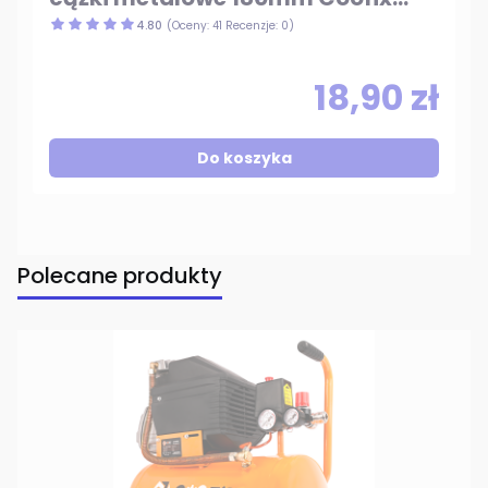
CFH-A01041-7
4.80
(Oceny: 41 Recenzje: 0)
18,90 zł
Do koszyka
Polecane produkty