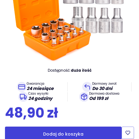
Dostępność:
duża ilość
Gwarancja
Darmowy zwrot
24 miesiące
Do 30 dni
Czas wysyłki
Darmowa dostawa
24 godziny
Od 199 zł
Cena
48,90 zł
Dodaj do koszyka