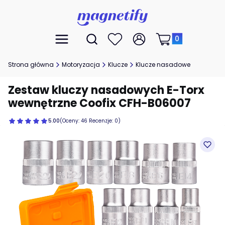
Produkty w koszyk
Otwórz wyszukiwarkę
Menu
Szukaj
Ulubione
Zaloguj się
Koszyk
Strona główna
Motoryzacja
Klucze
Klucze nasadowe
Zestaw kluczy nasadowych E-Torx
wewnętrzne Coofix CFH-B06007
5.00
(Oceny: 46 Recenzje: 0)